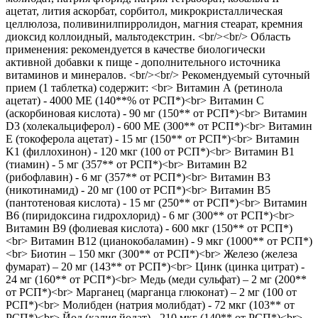
ацетат, лития аскорбат, сорбитол, микрокристаллическая
целлюлоза, поливинилпирролидон, магния стеарат, кремния
диоксид коллоидный, мальтодекстрин. <br/><br/> Область
применения: рекомендуется в качестве биологически
активной добавки к пище - дополнительного источника
витаминов и минералов. <br/><br/> Рекомендуемый суточный
прием (1 таблетка) содержит: <br> Витамин А (ретинола
ацетат) - 4000 МЕ (140**% от РСП*)<br> Витамин C
(аскорбиновая кислота) - 90 мг (150** от РСП*)<br> Витамин
D3 (холекальциферол) - 600 МЕ (300** от РСП*)<br> Витамин
Е (токоферола ацетат) - 15 мг (150** от РСП*)<br> Витамин
K1 (филлохинон) - 120 мкг (100 от РСП*)<br> Витамин B1
(тиамин) - 5 мг (357** от РСП*)<br> Витамин B2
(рибофлавин) - 6 мг (357** от РСП*)<br> Витамин B3
(никотинамид) - 20 мг (100 от РСП*)<br> Витамин B5
(пантотеновая кислота) - 15 мг (250** от РСП*)<br> Витамин
B6 (пиридоксина гидрохлорид) - 6 мг (300** от РСП*)<br>
Витамин B9 (фолиевая кислота) - 600 мкг (150** от РСП*)
<br> Витамин B12 (цианокобаламин) - 9 мкг (1000** от РСП*)
<br> Биотин – 150 мкг (300** от РСП*)<br> Железо (железа
фумарат) – 20 мг (143** от РСП*)<br> Цинк (цинка цитрат) -
24 мг (160** от РСП*)<br> Медь (меди сульфат) – 2 мг (200**
от РСП*)<br> Марганец (марганца глюконат) – 2 мг (100 от
РСП*)<br> Молибден (натрия молибдат) - 72 мкг (103** от
РСП*)<br> Йод (калия йодат) - 210 мкг (140** от РСП*)<br>