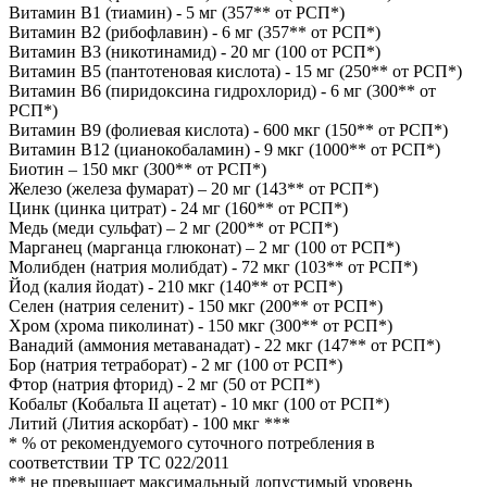
Витамин B1 (тиамин) - 5 мг (357** от РСП*)
Витамин B2 (рибофлавин) - 6 мг (357** от РСП*)
Витамин B3 (никотинамид) - 20 мг (100 от РСП*)
Витамин B5 (пантотеновая кислота) - 15 мг (250** от РСП*)
Витамин B6 (пиридоксина гидрохлорид) - 6 мг (300** от
РСП*)
Витамин B9 (фолиевая кислота) - 600 мкг (150** от РСП*)
Витамин B12 (цианокобаламин) - 9 мкг (1000** от РСП*)
Биотин – 150 мкг (300** от РСП*)
Железо (железа фумарат) – 20 мг (143** от РСП*)
Цинк (цинка цитрат) - 24 мг (160** от РСП*)
Медь (меди сульфат) – 2 мг (200** от РСП*)
Марганец (марганца глюконат) – 2 мг (100 от РСП*)
Молибден (натрия молибдат) - 72 мкг (103** от РСП*)
Йод (калия йодат) - 210 мкг (140** от РСП*)
Селен (натрия селенит) - 150 мкг (200** от РСП*)
Хром (хрома пиколинат) - 150 мкг (300** от РСП*)
Ванадий (аммония метаванадат) - 22 мкг (147** от РСП*)
Бор (натрия тетраборат) - 2 мг (100 от РСП*)
Фтор (натрия фторид) - 2 мг (50 от РСП*)
Кобальт (Кобальта II ацетат) - 10 мкг (100 от РСП*)
Литий (Лития аскорбат) - 100 мкг ***
* % от рекомендуемого суточного потребления в
соответствии ТР ТС 022/2011
** не превышает максимальный допустимый уровень