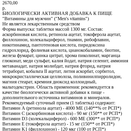
2670,00
р.
БИОЛОГИЧЕСКИ АКТИВНАЯ ДОБАВКА К ПИЩЕ
"Витамины для мужчин" ("Men's vitamins")
Не является лекарственным средством
Форма выпуска: таблетки массой 1300 мг. Состав:
аскорбиновая кислота, ретинола ацетат, токоферола ацетат,
филлохинон, холекальциферол, тиамин, рибофлавин,
никотинамид, пантотеновая кислота, пиридоксина
гидрохлорид, фолиевая кислота, цианокобаламин, биотин,
железа фумарат, цинка цитрат, хрома пиколинат, марганца
глюконат, меди сульфат, калия йодат, натрия селенит, аммония
метаванадат, натрия молибдат, натрия фторид, натрия
тетраборат, кобальта II ацетат, лития аскорбат, сорбитол,
микрокристаллическая целлюлоза, поливинилпирролидон,
магния стеарат, кремния диоксид коллоидный,
мальтодекстрин. Область применения: рекомендуется в
качестве биологически активной добавки к пище -
дополнительного источника витаминов и минералов.
Рекомендуемый суточный прием (1 таблетка) содержит:
Витамин А (ретинола ацетат) - 4000 МЕ (140**% от РСП*)
Витамин C (аскорбиновая кислота) - 90 мг (150** от РСП*)
Витамин D3 (холекальциферол) - 600 МЕ (300** от РСП*)
Витамин Е (токоферола ацетат) - 15 мг (150** от РСП*)
Витамин K1 (филлохинон) - 120 мкг (100 от РСП*)