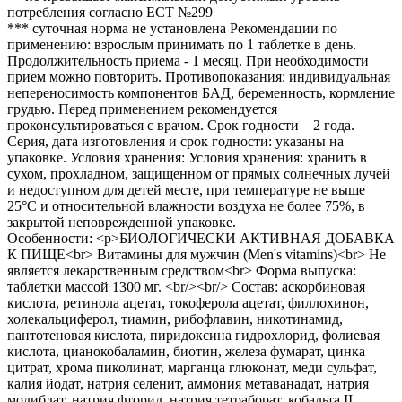
потребления согласно ЕСТ №299
*** суточная норма не установлена Рекомендации по
применению: взрослым принимать по 1 таблетке в день.
Продолжительность приема - 1 месяц. При необходимости
прием можно повторить. Противопоказания: индивидуальная
непереносимость компонентов БАД, беременность, кормление
грудью. Перед применением рекомендуется
проконсультироваться с врачом. Срок годности – 2 года.
Серия, дата изготовления и срок годности: указаны на
упаковке. Условия хранения: Условия хранения: хранить в
сухом, прохладном, защищенном от прямых солнечных лучей
и недоступном для детей месте, при температуре не выше
25°С и относительной влажности воздуха не более 75%, в
закрытой неповрежденной упаковке.
Особенности: <p>БИОЛОГИЧЕСКИ АКТИВНАЯ ДОБАВКА
К ПИЩЕ<br> Витамины для мужчин (Men's vitamins)<br> Не
является лекарственным средством<br> Форма выпуска:
таблетки массой 1300 мг. <br/><br/> Состав: аскорбиновая
кислота, ретинола ацетат, токоферола ацетат, филлохинон,
холекальциферол, тиамин, рибофлавин, никотинамид,
пантотеновая кислота, пиридоксина гидрохлорид, фолиевая
кислота, цианокобаламин, биотин, железа фумарат, цинка
цитрат, хрома пиколинат, марганца глюконат, меди сульфат,
калия йодат, натрия селенит, аммония метаванадат, натрия
молибдат, натрия фторид, натрия тетраборат, кобальта II