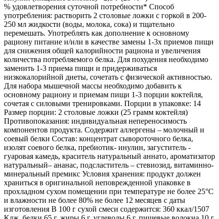
% удовлетворения суточной потребности* Способ
употребления: растворить 2 столовые ложки с горкой в 200-
250 мл жидкости (воды, молока, сока) и тщательно
перемешать. Употреблять как дополнение к основному
рациону питание и/или в качестве замены 1-3х приемов пищи
для снижения общей калорийности рациона и увеличения
количества потребляемого белка. Для похудения необходимо
заменить 1-3 приема пищи и придерживаться
низкокалорийной диеты, сочетать с физической активностью.
Для набора мышечной массы необходимо добавить к
основному рациону и приемам пищи 1-3 порции коктейля,
сочетая с силовыми тренировками. Порции в упаковке: 14
Размер порции: 2 столовые ложки (25 грамм коктейля)
Противопоказания: индивидуальная непереносимость
компонентов продукта. Содержит аллергены – молочный и
соевый белки Состав: концентрат сывороточного белка,
изолят соевого белка, пребиотик- инулин, загуститель -
гуаровая камедь, краситель натуральный аннато, ароматизатор
натуральный– ананас, подсластитель – стевиозид, витаминно-
минеральный премикс Условия хранения: продукт должен
храниться в оригинальной неповрежденной упаковке в
прохладном сухом помещении при температуре не более 25°C
и влажности не более 80% не более 12 месяцев с даты
изготовления В 100 г сухой смеси содержится: 360 ккал/1507
Кдж, белки 65 г, жиры 6 г, углеводы 6 г, пищевые волокна 10 г