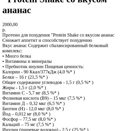
ананас
2000,00
р.
Протеин для похудения "Protein Shake со вкусом ананас
Снижает аппетит и способствует похудению
Вкус ананас Содержит сбалансированный белковый
комплекс:
• Много белка
• Витамины и минералы
• Пребиотик инулин Пищевая ценность:
Калории - 90 Ккал/377кДж (4,0 %* )
Белки – 16 г (21,5 %* )
Общее содержание углеводов - 1,5 г (0,5 %* )
Жиры - 1,5 г (2,0 %* )
Витамин С - 5,7 мг (8,5 %* )
Фолиевая кислота (В9) – 15 мкг (7,5 %* )
Витамин Д – 0,32 мкг (6,5 %* )
Биотин (Н) - 12,0 мкг (8,0 %* )
Йод – 0,012 мг (8,0 %* )
Фосфор – 77,5 мг (8,0 %* )
Кальций – 75 мг (7,5 %* )
Инулин (пищевые волокна) - 2,5 г (25 %* )