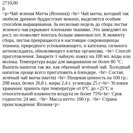
2710,00
р.
<p>Чай зеленая Матча (Япония)) <br> Чай матча, который так
любили древние буддистские монахи, выделяется особым
способом выращивания. За несколько недель до сбора листья
зеленого чая укрывают плотными тканями. Это замедляет их
рост, но позволяет впитать больше аминокислот. К моменту
сбора, листья превращаются в настоящие сокровищницы
теанина, природного успокаивающего, и катехина, сильного
антиоксиданта, обновляющего клетки организма. <br> Способ
приготовления: Заварите 1 чайную ложку на 100 мл. воды или
молока. Температура воды для заваривания не более 80 °С.
Выпить напиток так же, как обычный зелёный чай. Холодный
напиток проще всего приготовить в блендере. <br> Состав:
зелёный чай матча (маття) <br> Пищевая ценность на 100 гр.:
298 ккал, белки 26,8 г, жиры 2,4 г, углеводы 25 г<br> Условия
хранения: хранить при температуре от 0°С до +25°С и
относительной влажности воздуха не более 75%<br> Срок
годности: 24 мес. <br> Масса нетто: 100 гр. <br> Страна
происхождения: Япония<p>