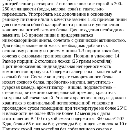
употребления: растворить 2 столовые ложки с горкой в 200-
250 мл жидкости (воды, молока, сока) и тщательно
перемешать. Употреблять как дополнение к основному
рациону питание и/или в качестве замены 1-3х приемов пищи
для снижения общей калорийности рациона и увеличения
количества потребляемого белка. Для похудения необходимо
заменить 1-3 приема пищи и придерживаться
низкокалорийной диеты, сочетать с физической активностью.
Для набора мышечной массы необходимо добавить к
основному рациону и приемам пищи 1-3 порции коктейля,
сочетая с силовыми тренировками. Порции в упаковке: 14
Размер порции: 2 столовые ложки (25 грамм коктейля)
Противопоказания: индивидуальная непереносимость
компонентов продукта. Содержит аллергены – молочный и
соевый белки Состав: концентрат сывороточного белка,
изолят соевого белка, пребиотик- инулин, загуститель -
гуаровая камедь, ароматизатор – вишня, подсластитель –
стевиозид, витаминно-минеральный премикс, краситель
натуральный свекольный. Условия хранения: продукт должен
храниться в оригинальной неповрежденной упаковке в
прохладном сухом помещении при температуре не более 25°C
и влажности не более 80% не более 12 месяцев с даты
изготовления В 100 г сухой смеси содержится: 360 ккал/1507
Кдж, белки 65 г, жиры 6 г, углеводы 6 г, пищевые волокна 10 г
Напиток сухой для коктейля без добавленного сахара с