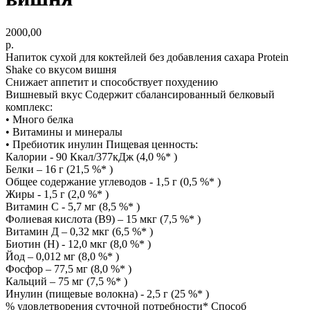
2000,00
р.
Напиток сухой для коктейлей без добавления сахара Protein
Shake со вкусом вишня
Снижает аппетит и способствует похудению
Вишневый вкус Содержит сбалансированный белковый
комплекс:
• Много белка
• Витамины и минералы
• Пребиотик инулин Пищевая ценность:
Калории - 90 Ккал/377кДж (4,0 %* )
Белки – 16 г (21,5 %* )
Общее содержание углеводов - 1,5 г (0,5 %* )
Жиры - 1,5 г (2,0 %* )
Витамин С - 5,7 мг (8,5 %* )
Фолиевая кислота (В9) – 15 мкг (7,5 %* )
Витамин Д – 0,32 мкг (6,5 %* )
Биотин (Н) - 12,0 мкг (8,0 %* )
Йод – 0,012 мг (8,0 %* )
Фосфор – 77,5 мг (8,0 %* )
Кальций – 75 мг (7,5 %* )
Инулин (пищевые волокна) - 2,5 г (25 %* )
% удовлетворения суточной потребности* Способ